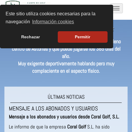
Toggle
Este sitio utiliza cookies necesarias para la
navigat
navegación
Información cookies
BIENVENIDOS A LA MORGAL GOLF
Rechazar
Permitir
Un campo singular con 20 años de antigüedad, en pleno
centro de Asturias y que puede jugarse los 365 días del
año.
Muy exigente deportivamente hablando pero muy
complaciente en el aspecto físico.
ÚLTIMAS NOTICIAS
MENSAJE A LOS ABONADOS Y USUARIOS
Mensaje a los abonados y usuarios desde Coral Golf, S.L.
Le informo de que la empresa
Coral Golf
S.L. ha sido