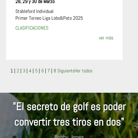
28, 29 y 30 de Marzo
Stableford Individual
Primer Torneo Liga Lobo&Pato 2025
CLASIFICACIONES
ver más
1
|
2
|
3
|
4
|
5
|
6
|
7
|
8
Siguiente
Ver todos
"El secreto de golf es poder
convertir tres tiros en dos"
Bobby Jones