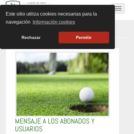
Toggle
Este sitio utiliza cookies necesarias para la
navigat
navegación
Información cookies
ÚLTIMAS NOTICIAS
Rechazar
Permitir
MENSAJE A LOS ABONADOS Y
USUARIOS