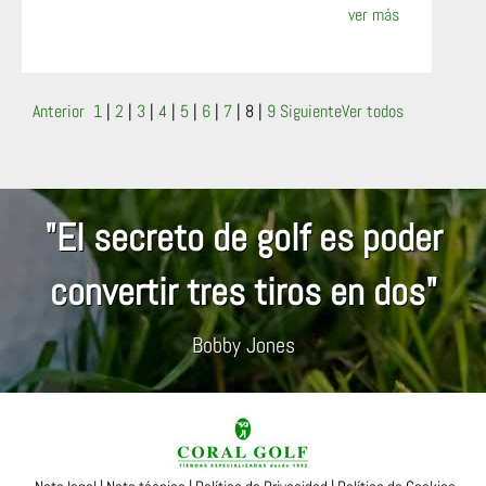
ver más
Anterior
1
|
2
|
3
|
4
|
5
|
6
|
7
|
8
|
9
Siguiente
Ver todos
"El secreto de golf es poder
convertir tres tiros en dos"
Bobby Jones